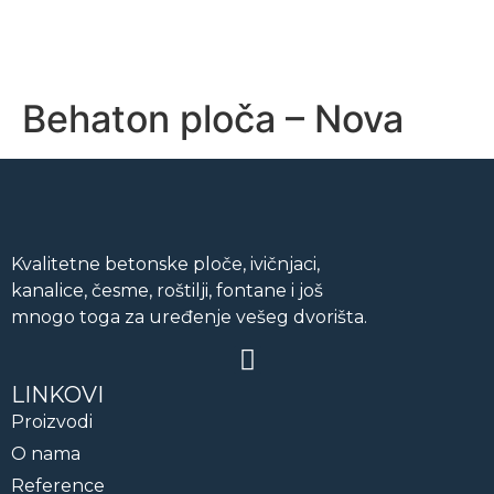
Behaton ploča – Nova
Naši proizvodi
O nama
Reference
Kvalitetne betonske ploče, ivičnjaci,
kanalice, česme, roštilji, fontane i još
Kontakt
mnogo toga za uređenje vešeg dvorišta.
LINKOVI
Proizvodi
O nama
Reference