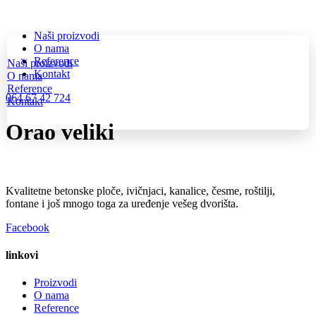
Skip
to
Naši proizvodi
content
O nama
Reference
Naši proizvodi
Kontakt
O nama
Reference
064 67 42 724
Kontakt
Orao veliki
Kvalitetne betonske ploče, ivičnjaci, kanalice, česme, roštilji,
fontane i još mnogo toga za uređenje vešeg dvorišta.
Facebook
linkovi
Proizvodi
O nama
Reference