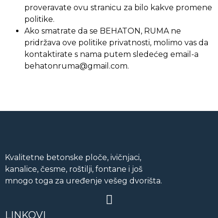
proveravate ovu stranicu za bilo kakve promene
politike.
Ako smatrate da se BEHATON, RUMA ne
pridržava ove politike privatnosti, molimo vas da
kontaktirate s nama putem sledećeg email-a
behatonruma@gmail.com.
Kvalitetne betonske ploče, ivičnjaci,
kanalice, česme, roštilji, fontane i još
mnogo toga za uređenje vešeg dvorišta.
LINKOVI