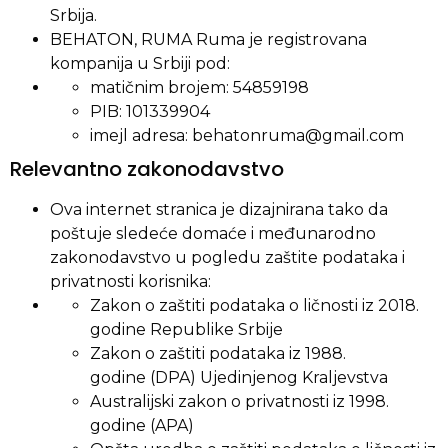
Srbija.
BEHATON, RUMA Ruma je registrovana
kompanija u Srbiji pod:
matičnim brojem: 54859198
PIB: 101339904
imejl adresa: behatonruma@gmail.com
Relevantno zakonodavstvo
Ova internet stranica je dizajnirana tako da
poštuje sledeće domaće i međunarodno
zakonodavstvo u pogledu zaštite podataka i
privatnosti korisnika:
Zakon o zaštiti podataka o ličnosti
iz 2018.
godine Republike Srbije
Zakon o zaštiti podataka iz 1988.
godine
(DPA)
Ujedinjenog Kraljevstva
Australijski zakon o privatnosti iz 1998.
godine
(APA)