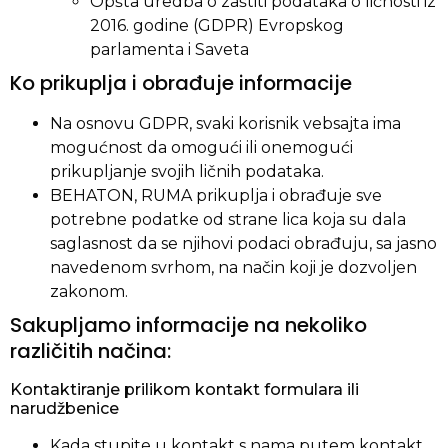
Opšta uredba o zaštiti podataka o ličnosti iz
2016. godine (GDPR)
Evropskog
parlamenta i Saveta
Ko prikuplja i obrađuje informacije
Na osnovu GDPR, svaki korisnik vebsajta ima
mogućnost da omogući ili onemogući
prikupljanje svojih ličnih podataka.
BEHATON, RUMA prikuplja i obrađuje sve
potrebne podatke od strane lica koja su dala
saglasnost da se njihovi podaci obrađuju, sa jasno
navedenom svrhom, na način koji je dozvoljen
zakonom.
Sakupljamo informacije na nekoliko
različitih načina:
Kontaktiranje prilikom kontakt formulara ili
narudžbenice
Kada stupite u kontakt s nama putem kontakt