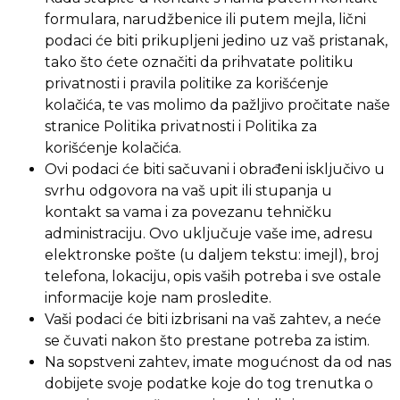
formulara, narudžbenice ili putem mejla, lični
podaci će biti prikupljeni jedino uz vaš pristanak,
tako što ćete označiti da prihvatate politiku
privatnosti i pravila politike za korišćenje
kolačića, te vas molimo da pažljivo pročitate naše
stranice Politika privatnosti i Politika za
korišćenje kolačića.
Ovi podaci će biti sačuvani i obrađeni isključivo u
svrhu odgovora na vaš upit ili stupanja u
kontakt sa vama i za povezanu tehničku
administraciju. Ovo uključuje vaše ime, adresu
elektronske pošte (u daljem tekstu: imejl), broj
telefona, lokaciju, opis vaših potreba i sve ostale
informacije koje nam prosledite.
Vaši podaci će biti izbrisani na vaš zahtev, a neće
se čuvati nakon što prestane potreba za istim.
Na sopstveni zahtev, imate mogućnost da od nas
dobijete svoje podatke koje do tog trenutka o