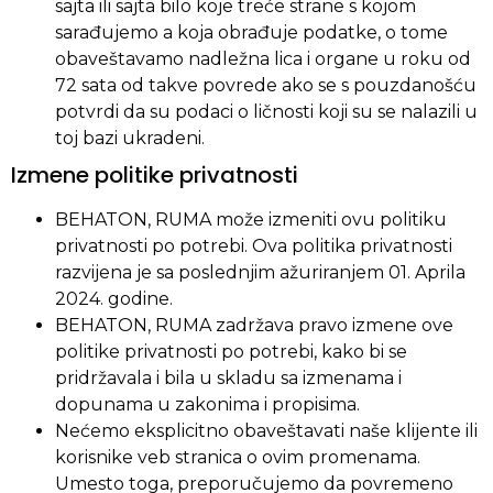
sajta ili sajta bilo koje treće strane s kojom
sarađujemo a koja obrađuje podatke, o tome
obaveštavamo nadležna lica i organe u roku od
72 sata od takve povrede ako se s pouzdanošću
potvrdi da su podaci o ličnosti koji su se nalazili u
toj bazi ukradeni.
Izmene politike privatnosti
BEHATON, RUMA može izmeniti ovu politiku
privatnosti po potrebi. Ova politika privatnosti
razvijena je sa poslednjim ažuriranjem 01. Aprila
2024. godine.
BEHATON, RUMA zadržava pravo izmene ove
politike privatnosti po potrebi, kako bi se
pridržavala i bila u skladu sa izmenama i
dopunama u zakonima i propisima.
Nećemo eksplicitno obaveštavati naše klijente ili
korisnike veb stranica o ovim promenama.
Umesto toga, preporučujemo da povremeno