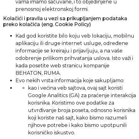
vama imamo sačuvane, i to objedinjene u
prenosnoj elektronskoj formi.
Kolačići i pravila u vezi sa prikupljanjem podataka
preko kolačića (eng. Cookie Policy)
Kad god koristite bilo koju veb lokaciju, mobilnu
aplikaciju ili druge internet usluge, određene
informacije se kreiraju i prijavljuju, a na vaše
odobrenje prilikom prihvatanja uslova. Isto važi i
kada posetite web stranicu kompanije
BEHATON, RUMA.
Evo nekih vrsta informacija koje sakupljamo:
kao i većina veb sajtova, ovaj sajt koristi
Google Analitics (GA) za praćenje interakcija
korisnika. Koristimo ove podatke za
utvrđivanje broja poseta, odnosno korisnika
koji koriste naš sajt, kako bismo razumeli
njihove potrebe i kako bismo upotpunili
korisničko iskustvo.