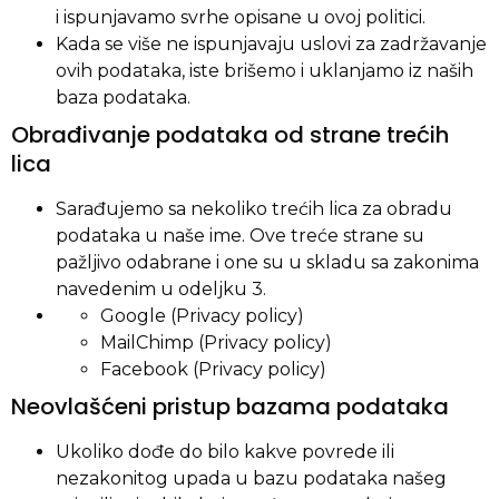
i ispunjavamo svrhe opisane u ovoj politici.
Kada se više ne ispunjavaju uslovi za zadržavanje
ovih podataka, iste brišemo i uklanjamo iz naših
baza podataka.
Obrađivanje podataka od strane trećih
lica
Sarađujemo sa nekoliko trećih lica za obradu
podataka u naše ime. Ove treće strane su
pažljivo odabrane i one su u skladu sa zakonima
navedenim u odeljku 3.
Google (Privacy policy)
MailChimp (Privacy policy)
Facebook (Privacy policy)
Neovlašćeni pristup bazama podataka
Ukoliko dođe do bilo kakve povrede ili
nezakonitog upada u bazu podataka našeg