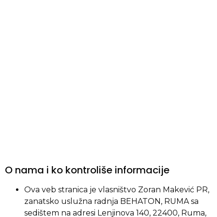
Naši proizvodi
POLITIKA PRIVATNOSTI
O nama
Reference
Kontakt
O nama i ko kontroliše informacije
Ova veb stranica je vlasništvo Zoran Makević PR,
zanatsko uslužna radnja BEHATON, RUMA sa
sedištem na adresi Lenjinova 140, 22400, Ruma,