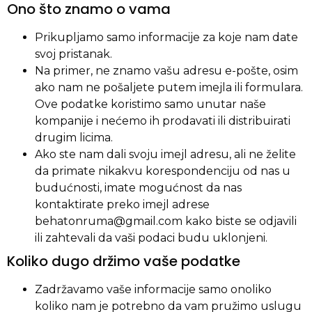
Ono što znamo o vama
Prikupljamo samo informacije za koje nam date
svoj pristanak.
Na primer, ne znamo vašu adresu e-pošte, osim
ako nam ne pošaljete putem imejla ili formulara.
Ove podatke koristimo samo unutar naše
kompanije i nećemo ih prodavati ili distribuirati
drugim licima.
Ako ste nam dali svoju imejl adresu, ali ne želite
da primate nikakvu korespondenciju od nas u
budućnosti, imate mogućnost da nas
kontaktirate preko imejl adrese
behatonruma@gmail.com kako biste se odjavili
ili zahtevali da vaši podaci budu uklonjeni.
Koliko dugo držimo vaše podatke
Zadržavamo vaše informacije samo onoliko
koliko nam je potrebno da vam pružimo uslugu